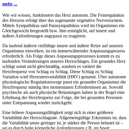
mehr ...
Wie wir wissen, funktioniert das Herz autonom. Die Feinregulation
des Herzens erfolgt über das sogenannte vegetative Nervensystem.
Mittels Sympathikus und Parasympathikus wird im Organismus ein
Gleichgewicht hergestellt bzw. ihm ermöglicht, auf innere und
äußere Anforderungen angepasst zu reagieren.
Da laufend äußerst vielfältige innere und äußere Reize auf unseren
Organismus einwirken, ist ein immerwährender Anpassungsprozess
erforderlich. Als Folge dieses Anpassungsprozesses kommt es zu
laufenden Veränderungen unseres Herzschlages. Ein gesundes Herz
schlägt somit nicht gleichmäßig, sondern es variiert die
Herzfrequenz von Schlag zu Schlag. Diese Schlag zu Schlag
Variation wird Herzratenvariabilität (HRV) genannt. Über autonome
physiologische Regulationswege passt ein gesunder Organismus die
Herzfrequenz ständig den momentanen Erfordernissen an. Sowohl
psychische als auch physische Belastungen haben in der Regel eine
Erhöhung der Herzfrequenz zur Folge, die bei gesunden Personen
unter Entspannung wieder zurückgeht.
Eine höhere Anpassungsfähigkeit zeigt sich in einer größeren
Variabilität der Herzschlagrate. Allgemeingültige Erkenntnis ist, dass
die Variabilität umso geringer ist, je stärker die Person belastet ist –
sei es durch hohe körperliche Anforderungen z.B. im Sport,